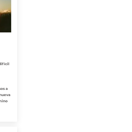
ifícil
sos a
 nueva
amino