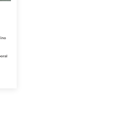
mino
oral