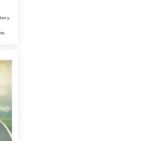
ión y
te.